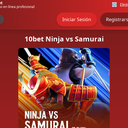
et
🌐
Elegi
o en línea profesional
Iniciar Sesión
Registrar
10bet Ninja vs Samurai