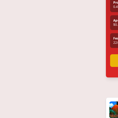
Pr
0.
Ap
$0.
Fe
22