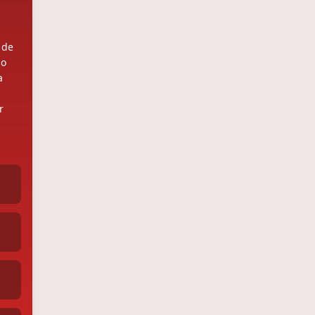
 de
lo
a
r