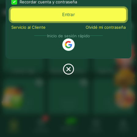
Recordar cuenta y contraseña
¡Bono VIP de hasta
170,000!
Populares
TODOS
Entrar
🎁 ¡Invita y gana más de MXN
1,000 + 1.5%
de comisión por ap
Servicio al Cliente
Olvidé mi contraseña
🔥 ¡La suerte se une con la habilidad! Juega en
Chido77.mx
y c
Inicio de sesión rápido
🚀 ¡Recarga hoy y reclama al instante tu bono extra del
300%
!
Termina en
02:06:02
Fortune Tiger
Treasure Bowl X-Huge
Gates of Olympus
2
3-17
Registro
Fortune Ox
Fortune Rabbit
Sugar Rush 1000
Inicio
Entrar
Perfil
Ofertas